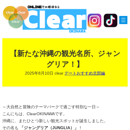
内
容
を
ス
キ
ッ
プ
【新たな沖縄の観光名所、ジャン
グリア！】
2025年8月10日
clear
デートおすすめ北部編
～大自然と冒険のテーマパークで過ごす特別な一日～
こんにちは、ClearOKINAWAです。
沖縄に、またひとつ新しい観光スポットが誕生しました。
その名も
「ジャングリア（JUNGLIA）」
！