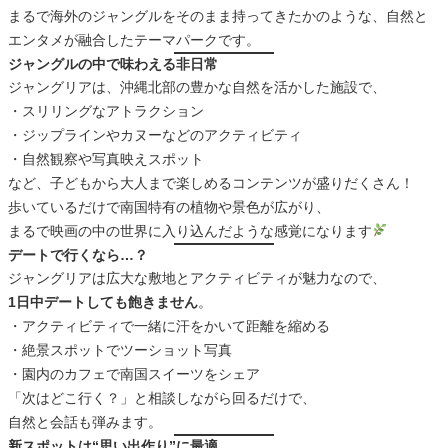
まるで海外のジャングルをそのまま持ってきたかのような、自然と
エンタメが融合したテーマパークです。
ジャングルの中で味わえる非日常
ジャングリアは、沖縄北部の豊かな自然を活かした施設で、
・スリリングなアトラクション
・ジップラインやカヌーなどのアクティビティ
・自然観察や写真映えスポット
など、子どもから大人まで楽しめるコンテンツが盛りだくさん！
歩いているだけで南国特有の植物や景色が広がり、
まるで映画の中の世界に入り込んだような感覚になります
デートで行くなら…？
ジャングリアは広大な敷地とアクティビティが魅力なので、
1日中デートしても飽きません
。
・アクティビティで一緒に汗をかいて距離を縮める
・絶景スポットでツーショット写真
・園内のカフェで南国スイーツをシェア
「次はどこ行く？」と相談しながら回るだけで、
自然と会話も弾みます。
新スポットは“思い出作り”に最適