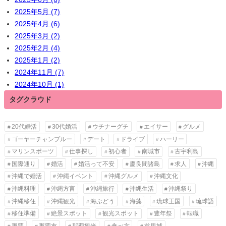
2025年5月 (7)
2025年4月 (6)
2025年3月 (2)
2025年2月 (4)
2025年1月 (2)
2024年11月 (7)
2024年10月 (1)
タグクラウド
20代婚活
30代婚活
ウチナーグチ
エイサー
グルメ
ゴーヤーチャンプルー
デート
ドライブ
ハーリー
マリンスポーツ
仕事探し
初心者
南城市
古宇利島
国際通り
婚活
婚活って不安
慶良間諸島
求人
沖縄
沖縄で婚活
沖縄イベント
沖縄グルメ
沖縄文化
沖縄料理
沖縄方言
沖縄旅行
沖縄生活
沖縄祭り
沖縄移住
沖縄観光
海ぶどう
海藻
琉球王国
琉球語
移住準備
絶景スポット
観光スポット
豊年祭
転職
那覇
那覇市
那覇観光
食べ方
首里城