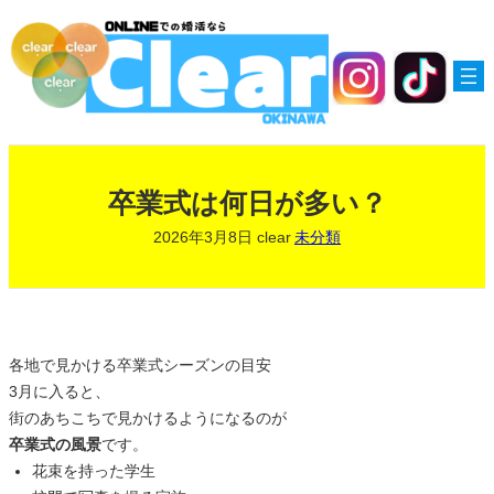
内
容
を
ス
キ
ッ
プ
卒業式は何日が多い？
2026年3月8日
clear
未分類
各地で見かける卒業式シーズンの目安
3月に入ると、
街のあちこちで見かけるようになるのが
卒業式の風景
です。
花束を持った学生