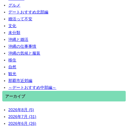
グルメ
デートおすすめ北部編
婚活って不安
文化
未分類
沖縄と婚活
沖縄の仕事事情
沖縄の気候と服装
移住
自然
観光
那覇市近郊編
～デートおすすめ中部編～
アーカイブ
2026年8月 (5)
2026年7月 (31)
2026年6月 (26)