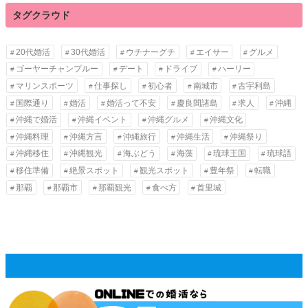
タグクラウド
20代婚活
30代婚活
ウチナーグチ
エイサー
グルメ
ゴーヤーチャンプルー
デート
ドライブ
ハーリー
マリンスポーツ
仕事探し
初心者
南城市
古宇利島
国際通り
婚活
婚活って不安
慶良間諸島
求人
沖縄
沖縄で婚活
沖縄イベント
沖縄グルメ
沖縄文化
沖縄料理
沖縄方言
沖縄旅行
沖縄生活
沖縄祭り
沖縄移住
沖縄観光
海ぶどう
海藻
琉球王国
琉球語
移住準備
絶景スポット
観光スポット
豊年祭
転職
那覇
那覇市
那覇観光
食べ方
首里城