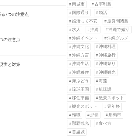
南城市
古宇利島
国際通り
婚活
る7つの注意点
婚活って不安
慶良間諸島
求人
沖縄
沖縄で婚活
沖縄イベント
沖縄グルメ
つの注意点
沖縄文化
沖縄料理
沖縄方言
沖縄旅行
沖縄生活
沖縄祭り
現実と対策
沖縄移住
沖縄観光
海ぶどう
海藻
琉球王国
琉球語
移住準備
絶景スポット
観光スポット
豊年祭
転職
那覇
那覇市
那覇観光
食べ方
首里城