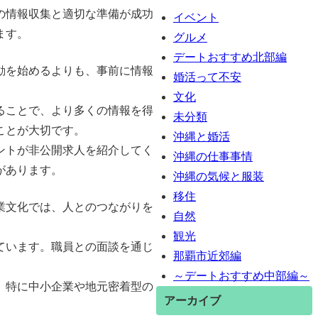
の情報収集と適切な準備が成功
イベント
ます。
グルメ
デートおすすめ北部編
動を始めるよりも、事前に情報
婚活って不安
文化
ることで、より多くの情報を得
未分類
ことが大切です。
沖縄と婚活
ントが非公開求人を紹介してく
沖縄の仕事事情
があります。
沖縄の気候と服装
移住
業文化では、人とのつながりを
自然
観光
ています。職員との面談を通じ
那覇市近郊編
～デートおすすめ中部編～
。特に中小企業や地元密着型の
アーカイブ