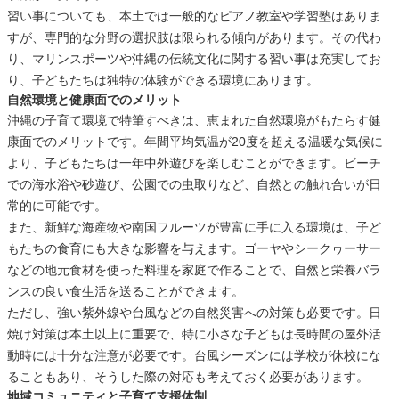
習い事についても、本土では一般的なピアノ教室や学習塾はありま
すが、専門的な分野の選択肢は限られる傾向があります。その代わ
り、マリンスポーツや沖縄の伝統文化に関する習い事は充実してお
り、子どもたちは独特の体験ができる環境にあります。
自然環境と健康面でのメリット
沖縄の子育て環境で特筆すべきは、恵まれた自然環境がもたらす健
康面でのメリットです。年間平均気温が20度を超える温暖な気候に
より、子どもたちは一年中外遊びを楽しむことができます。ビーチ
での海水浴や砂遊び、公園での虫取りなど、自然との触れ合いが日
常的に可能です。
また、新鮮な海産物や南国フルーツが豊富に手に入る環境は、子ど
もたちの食育にも大きな影響を与えます。ゴーヤやシークヮーサー
などの地元食材を使った料理を家庭で作ることで、自然と栄養バラ
ンスの良い食生活を送ることができます。
ただし、強い紫外線や台風などの自然災害への対策も必要です。日
焼け対策は本土以上に重要で、特に小さな子どもは長時間の屋外活
動時には十分な注意が必要です。台風シーズンには学校が休校にな
ることもあり、そうした際の対応も考えておく必要があります。
地域コミュニティと子育て支援体制