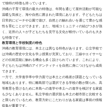
で独特の特徴も持っています。
沖縄の子育て環境の最大の特徴は、年間を通じて屋外活動が可能な
温暖な気候と、海や自然に囲まれた環境にあります。子どもたちは
日常的にビーチや公園で遊び、自然との触れ合いを通じて豊かな感
性を育むことができます。また、地域コミュニティの結びつきが強
く、近所の人々が子どもたちを見守る文化が根付いているのも大き
な特徴です。
教育環境と学校制度の特色
沖縄の教育環境には、本土とは異なる特色があります。公立学校で
は沖縄の歴史や文化を学ぶ授業が充実しており、三線やエイサーな
どの伝統芸能に触れる機会も多く設けられています。これにより、
子どもたちは沖縄のアイデンティティを自然に身につけながら成長
できます。
一方で、大学進学率や学力面では本土との格差が課題となっている
地域もあります。特に離島部では選択できる学校の数が限られ、高
等教育を受けるために本島への進学や本土への進学を検討する家庭
も少なくありません。私立学校の選択肢も本土の都市部と比較する
と限られているため、教育方針にこだわりがある家庭は事前の情報
収集が重要です。