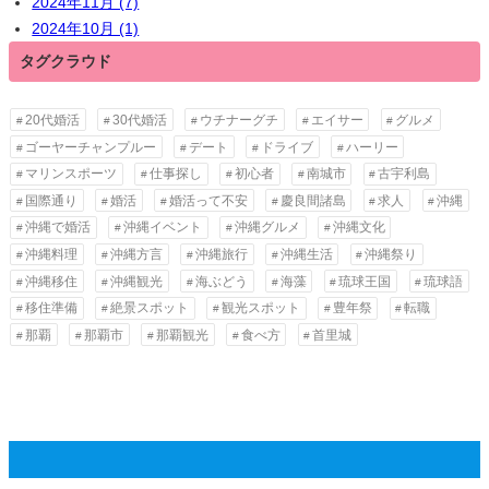
2024年11月 (7)
2024年10月 (1)
タグクラウド
20代婚活
30代婚活
ウチナーグチ
エイサー
グルメ
ゴーヤーチャンプルー
デート
ドライブ
ハーリー
マリンスポーツ
仕事探し
初心者
南城市
古宇利島
国際通り
婚活
婚活って不安
慶良間諸島
求人
沖縄
沖縄で婚活
沖縄イベント
沖縄グルメ
沖縄文化
沖縄料理
沖縄方言
沖縄旅行
沖縄生活
沖縄祭り
沖縄移住
沖縄観光
海ぶどう
海藻
琉球王国
琉球語
移住準備
絶景スポット
観光スポット
豊年祭
転職
那覇
那覇市
那覇観光
食べ方
首里城