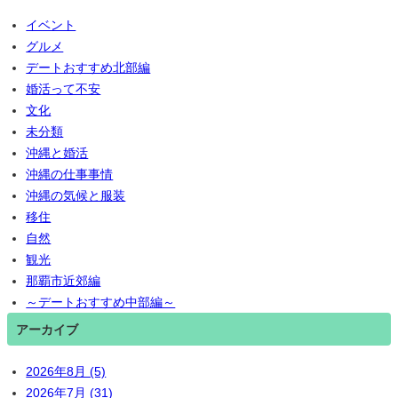
イベント
グルメ
デートおすすめ北部編
婚活って不安
文化
未分類
沖縄と婚活
沖縄の仕事事情
沖縄の気候と服装
移住
自然
観光
那覇市近郊編
～デートおすすめ中部編～
アーカイブ
2026年8月 (5)
2026年7月 (31)