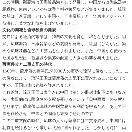
この時期、那覇港は国際貿易港として発展し、中国からは陶磁器や
絹織物、東南アジアからは香辛料や象牙などが集まりました。琉球
の船は「進貢船」として中国へ、「南蛮船」として東南アジアへと
航海し、莫大な利益を上げていました。
文化の開花と琉球独自の発展
交易による経済的繁栄は、独自の文化を育む土壌となりました。組
踊、琉球舞踊、三線音楽などの芸能が発達し、紅型（びんがた）染
めや琉球漆器などの工芸品も生まれました。また、中国から伝わっ
た風水思想は、首里城や集落の配置に大きな影響を与えました。
薩摩侵攻と二重支配の時代
1609年、薩摩藩の島津氏が3000人の軍勢で琉球に侵攻しました。こ
の侵攻により、琉球王国は薩摩藩の支配下に置かれることになりま
すが、王国自体は存続を許されました。
これ以降、琉球王国は表向きは中国（清）の冊封体制下にありなが
ら、実質的には薩摩藩の支配を受けるという「日中両属」の状態と
なります。薩摩藩は琉球の中国貿易から利益を得るため、あえて王
国を存続させ、中国との関係も維持させたのです。
この二重支配の時代、琉球の人々は薩摩には年貢を納め、中国には
朝貢を続けるという厳しい状況に置かれました。しかし同時に、両