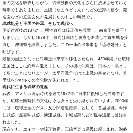
国の文化を吸収しながら、琉球独自の文化をさらに洗練させていく
時期でもありました。玉陵（たまうどぅん）などの王家の墓や、識
名園などの庭園文化が発展したのもこの時代です。
琉球処分と王国の終焉、そして現代へ
明治維新後の1872年、明治政府は琉球藩を設置し、尚泰王を藩王と
しました。しかし1879年、政府は軍隊と警察を派遣して首里城を接
収し、沖縄県を設置しました。この一連の出来事を「琉球処分」と
呼びます。
最後の国王となった尚泰王は東京へ移住させられ、450年続いた琉球
王国はここに終焉を迎えました。その後の沖縄は、日本の一県とし
て歩むことになりますが、太平洋戦争では地上戦の舞台となり、首
里城を含む多くの文化財が失われました。
現代に生きる琉球の遺産
戦後、アメリカ統治時代を経て1972年に日本に復帰した沖縄です
が、琉球王国時代の文化は今も脈々と受け継がれています。2000年
には「琉球王国のグスク及び関連遺産群」として、首里城跡、今帰
仁城跡、座喜味城跡、勝連城跡、中城城跡などが世界遺産に登録さ
れました。
現在でも、エイサーや琉球舞踊、三線音楽は県民に親しまれ、泡盛