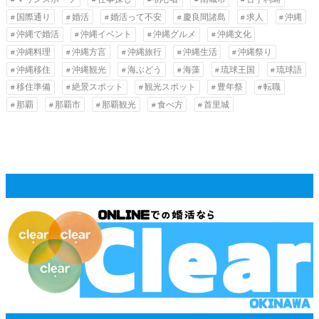
国際通り
婚活
婚活って不安
慶良間諸島
求人
沖縄
沖縄で婚活
沖縄イベント
沖縄グルメ
沖縄文化
沖縄料理
沖縄方言
沖縄旅行
沖縄生活
沖縄祭り
沖縄移住
沖縄観光
海ぶどう
海藻
琉球王国
琉球語
移住準備
絶景スポット
観光スポット
豊年祭
転職
那覇
那覇市
那覇観光
食べ方
首里城