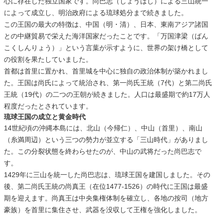
心に存在した独立国家です。尚巴志（しょうはし）による三山統一
によって成立し、明治政府による琉球処分まで続きました。
この王国の最大の特徴は、中国（明・清）、日本、東南アジア諸国
との中継貿易で栄えた海洋国家だったことです。「万国津梁（ばん
こくしんりょう）」という言葉が示すように、世界の架け橋として
の役割を果たしていました。
首都は首里に置かれ、首里城を中心に独自の政治体制が築かれまし
た。王国は尚氏によって統治され、第一尚氏王統（7代）と第二尚氏
王統（19代）の二つの王朝が続きました。人口は最盛期で約17万人
程度だったとされています。
琉球王国の成立と黄金時代
14世紀頃の沖縄本島には、北山（今帰仁）、中山（首里）、南山
（糸満周辺）という三つの勢力が並立する「三山時代」がありまし
た。この分裂状態を終わらせたのが、中山の武将だった尚巴志で
す。
1429年に三山を統一した尚巴志は、琉球王国を建国しました。その
後、第二尚氏王統の尚真王（在位1477-1526）の時代に王国は最盛
期を迎えます。尚真王は中央集権体制を確立し、各地の按司（地方
豪族）を首里に集住させ、武器を没収して王権を強化しました。