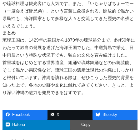
や琉球料理は観光客にも人気です。また、「いちゃりばちょーでー
（一度会えば皆兄弟）」という言葉に象徴される、開放的で温かい
県民性も、海洋国家として多様な人々と交流してきた歴史の名残と
いえるでしょう。
まとめ
琉球王国は、1429年の建国から1879年の琉球処分まで、約450年に
わたって独自の発展を遂げた海洋王国でした。中継貿易で栄え、日
中両属という特殊な状況下でも、独自の文化を育み続けました。
首里城をはじめとする世界遺産、組踊や琉球舞踊などの伝統芸能、
そして温かい県民性など、琉球王国の遺産は現代の沖縄にしっかり
と根付いています。沖縄を訪れる際は、ぜひこうした歴史的背景を
知った上で、各地の史跡や文化に触れてみてください。きっと、よ
り深い沖縄の魅力を発見できるはずです。
Facebook
X
Bluesky
Hatena
Copy