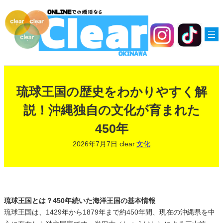
内
容
を
ス
キ
ッ
プ
琉球王国の歴史をわかりやすく解
説！沖縄独自の文化が育まれた
450年
2026年7月7日
clear
文化
琉球王国とは？450年続いた海洋王国の基本情報
琉球王国は、1429年から1879年まで約450年間、現在の沖縄県を中