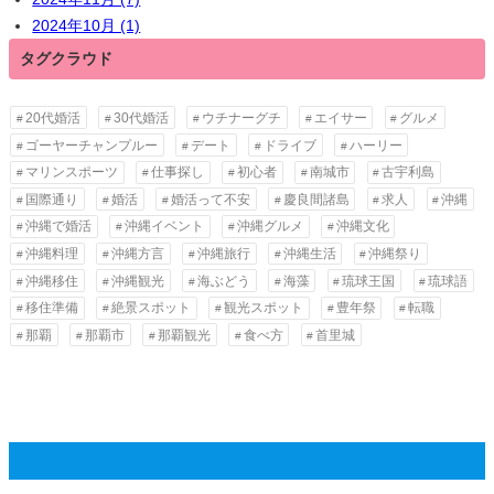
2024年10月 (1)
タグクラウド
20代婚活
30代婚活
ウチナーグチ
エイサー
グルメ
ゴーヤーチャンプルー
デート
ドライブ
ハーリー
マリンスポーツ
仕事探し
初心者
南城市
古宇利島
国際通り
婚活
婚活って不安
慶良間諸島
求人
沖縄
沖縄で婚活
沖縄イベント
沖縄グルメ
沖縄文化
沖縄料理
沖縄方言
沖縄旅行
沖縄生活
沖縄祭り
沖縄移住
沖縄観光
海ぶどう
海藻
琉球王国
琉球語
移住準備
絶景スポット
観光スポット
豊年祭
転職
那覇
那覇市
那覇観光
食べ方
首里城