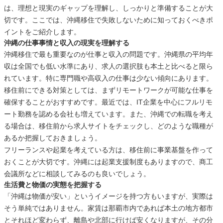
は、理想と現実のギャップを理解し、しっかりと準備することが大
切です。ここでは、沖縄移住で失敗しないために知っておくべきポ
イントをご紹介します。
沖縄の仕事事情と収入の現実を理解する
沖縄移住で最も重要なのが仕事と収入の問題です。沖縄県の平均年
収は全国でも低い水準にあり、求人の選択肢も本土と比べると限ら
れています。特に専門職や高収入の仕事は少ない傾向にあります。
移住前にできる対策としては、まずリモートワークが可能な仕事を
確保することがおすすめです。最近では、IT企業を中心にフルリモ
ート勤務を認める会社も増えています。また、沖縄での転職を考え
る場合は、移住前から求人サイトをチェックし、どのような職種が
あるか把握しておきましょう。
フリーランスや起業を考えている方は、移住前に事業基盤を作って
おくことが大切です。沖縄には起業支援制度もありますので、商工
会議所などに相談してみるのも良いでしょう。
生活費と物価の実態を把握する
「沖縄は物価が安い」というイメージを持つ方もいますが、実際は
そう単純ではありません。家賃は那覇市内であれば本土の地方都市
とそれほど変わらず、離島や北部に行けば安くなりますが、その分