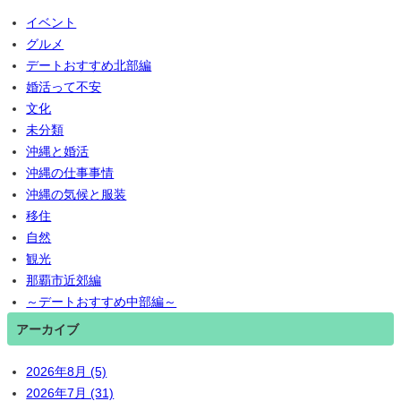
イベント
グルメ
デートおすすめ北部編
婚活って不安
文化
未分類
沖縄と婚活
沖縄の仕事事情
沖縄の気候と服装
移住
自然
観光
那覇市近郊編
～デートおすすめ中部編～
アーカイブ
2026年8月 (5)
2026年7月 (31)