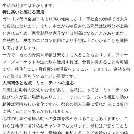
生活の利便性は下がります。
特に高いと感じる費用
ガソリン代は全国平均より高い傾向にあり、車社会の沖縄では大き
な負担になります。また、本土から輸送される商品は送料分が上乗
せされるため、家電製品や家具などは割高になることがあります。
光熱費も、夏場のエアコン使用により予想以上にかかることを覚悟
しておきましょう。
一方で、地元の野菜や果物は安く手に入ることもあります。ファー
マーズマーケットや道の駅を活用すれば、食費を抑えることも可能
です。移住前に1ヶ月程度の生活費をシミュレーションし、余裕を持
った資金計画を立てることが重要です。
人間関係と地域コミュニティへの適応
沖縄には独特の文化や習慣があり、地域によってはコミュニティの
結びつきが強い場所もあります。「ゆいまーる」という相互扶助の
精神は素晴らしい文化ですが、都会の個人主義に慣れた人には負担
に感じることもあるかもしれません。
地域の行事や清掃活動への参加を求められることもありますが、こ
れらは地域に溶け込むチャンスでもあります。最初は戸惑うことも
あるかもしれませんが、積極的に参加することで地域の人々との信