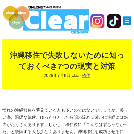
内
容
を
ス
キ
ッ
プ
沖縄移住で失敗しないために知っ
ておくべき7つの現実と対策
2026年7月8日
clear
移住
憧れの沖縄移住を夢見ている方も多いのではないでしょうか。美し
い海、温暖な気候、ゆったりとした時間の流れ…確かに沖縄には魅
力がたくさんあります。しかし、移住後に「こんなはずじゃなかっ
た」と後悔する人も少なくありません。沖縄移住を成功させるに