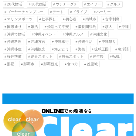
20代婚活
30代婚活
ウチナーグチ
エイサー
グルメ
ゴーヤーチャンプルー
デート
ドライブ
ハーリー
マリンスポーツ
仕事探し
初心者
南城市
古宇利島
国際通り
婚活
婚活って不安
慶良間諸島
求人
沖縄
沖縄で婚活
沖縄イベント
沖縄グルメ
沖縄文化
沖縄料理
沖縄方言
沖縄旅行
沖縄生活
沖縄祭り
沖縄移住
沖縄観光
海ぶどう
海藻
琉球王国
琉球語
移住準備
絶景スポット
観光スポット
豊年祭
転職
那覇
那覇市
那覇観光
食べ方
首里城