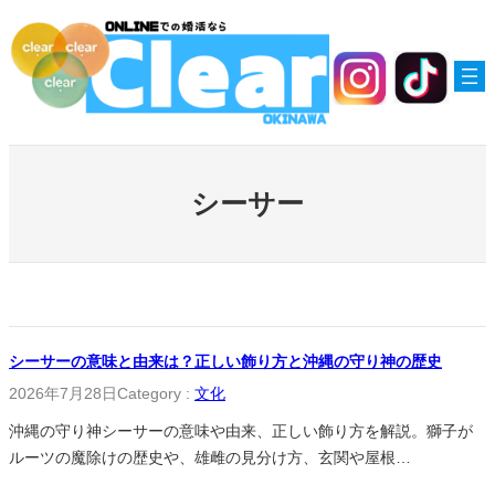
内
容
を
ス
キ
ッ
プ
シーサー
シーサーの意味と由来は？正しい飾り方と沖縄の守り神の歴史
2026年7月28日
Category :
文化
沖縄の守り神シーサーの意味や由来、正しい飾り方を解説。獅子が
ルーツの魔除けの歴史や、雄雌の見分け方、玄関や屋根…