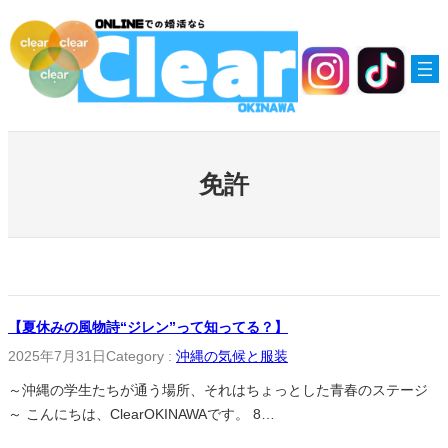
内
容
を
ス
キ
ッ
プ
免許
【夏休みの風物詩“ジレン”って知ってる？】
2025年7月31日
Category :
沖縄の気候と服装
～沖縄の学生たちが通う場所、それはちょっとした青春のステージ
～ こんにちは、ClearOKINAWAです。 8…