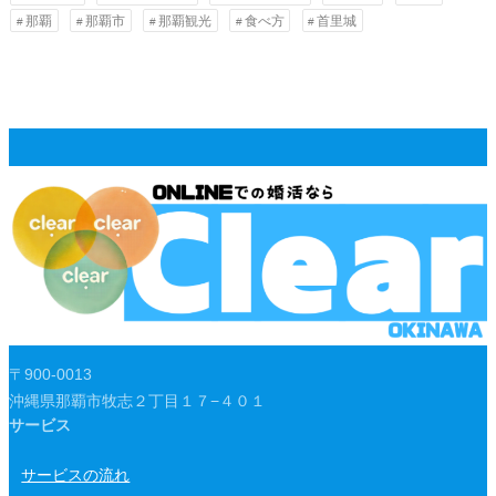
那覇
那覇市
那覇観光
食べ方
首里城
〒900-0013
沖縄県那覇市牧志２丁目１７−４０１
サービス
サービスの流れ