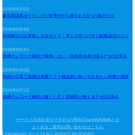
2026年8月5日
慶良間諸島ダイビングが世界中から愛される5つの魅力とは
2026年8月4日
沖縄移住の仕事探し完全ガイド！求人の見つけ方と転職成功のコツ
2026年8月3日
沖縄テレワーク移住で後悔しない！現地在住者が語る7つの注意点
2026年8月2日
沖縄の子育て環境は実際どう？移住前に知っておきたい特徴と現実
2026年8月1日
沖縄テレワーク移住の落とし穴！現地民が教える7つの注意点
サービスの流れ
安心でき3つの理由
ClearOKINAWAとは
よくあるご質問
お問い合わせはこちら
COPYRIGHT (C) X-T9 ALL RIGHTS RESERVED.