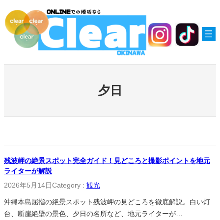
内
容
を
ス
キ
ッ
プ
夕日
残波岬の絶景スポット完全ガイド！見どころと撮影ポイントを地元
ライターが解説
2026年5月14日
Category :
観光
沖縄本島屈指の絶景スポット残波岬の見どころを徹底解説。白い灯
台、断崖絶壁の景色、夕日の名所など、地元ライターが…