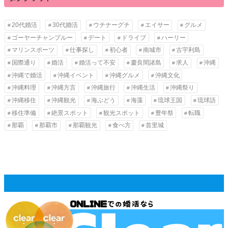
20代婚活
30代婚活
ウチナーグチ
エイサー
グルメ
ゴーヤーチャンプルー
デート
ドライブ
ハーリー
マリンスポーツ
仕事探し
初心者
南城市
古宇利島
国際通り
婚活
婚活って不安
慶良間諸島
求人
沖縄
沖縄で婚活
沖縄イベント
沖縄グルメ
沖縄文化
沖縄料理
沖縄方言
沖縄旅行
沖縄生活
沖縄祭り
沖縄移住
沖縄観光
海ぶどう
海藻
琉球王国
琉球語
移住準備
絶景スポット
観光スポット
豊年祭
転職
那覇
那覇市
那覇観光
食べ方
首里城