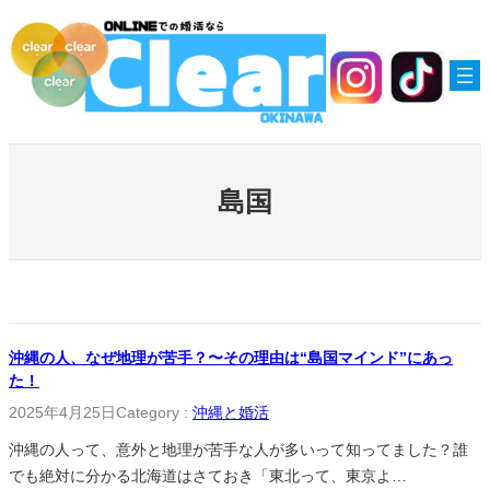
内
容
を
ス
キ
ッ
プ
島国
沖縄の人、なぜ地理が苦手？〜その理由は“島国マインド”にあっ
た！
2025年4月25日
Category :
沖縄と婚活
沖縄の人って、意外と地理が苦手な人が多いって知ってました？誰
でも絶対に分かる北海道はさておき「東北って、東京よ…