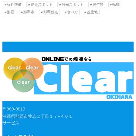
移住準備
絶景スポット
観光スポット
豊年祭
転職
那覇
那覇市
那覇観光
食べ方
首里城
〒900-0013
沖縄県那覇市牧志２丁目１７−４０１
サービス