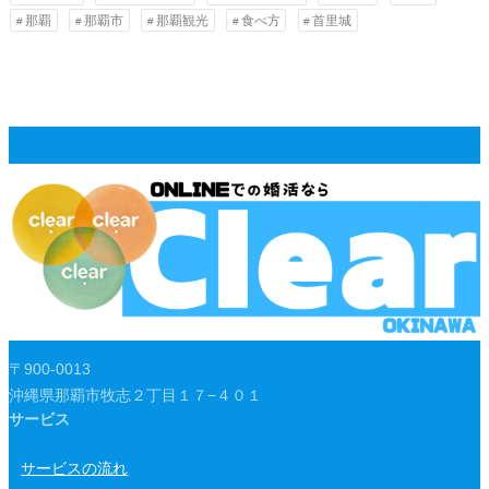
那覇
那覇市
那覇観光
食べ方
首里城
〒900-0013
沖縄県那覇市牧志２丁目１７−４０１
サービス
サービスの流れ