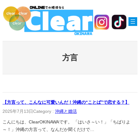
内
容
を
ス
キ
ッ
プ
方言
【方言って、こんなに可愛いんだ！沖縄の“ことば”で恋する？】
2025年7月13日
Category :
沖縄と婚活
こんにちは、ClearOKINAWAです。 「はいさ～い！」「ちばりよ
～！」沖縄の方言って、なんだか聞くだけで…