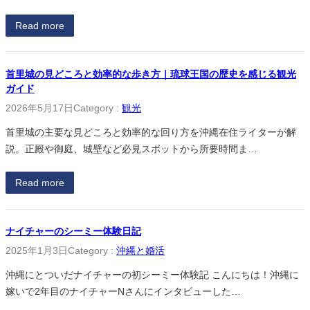
Read more
首里城の見どころと効率的な歩き方｜琉球王国の歴史を感じる観光
ガイド
2026年5月17日
Category :
観光
首里城の主要な見どころと効率的な回り方を沖縄在住ライターが解
説。正殿や御庭、城壁など必見スポットから所要時間ま…
Read more
ナイチャーのシーミー体験日記
2025年1月3日
Category :
沖縄と婚活
沖縄にとついだナイチャーの初シーミー体験記 こんにちは！沖縄に
嫁いで2年目のナイチャーNさんにインタビューした…