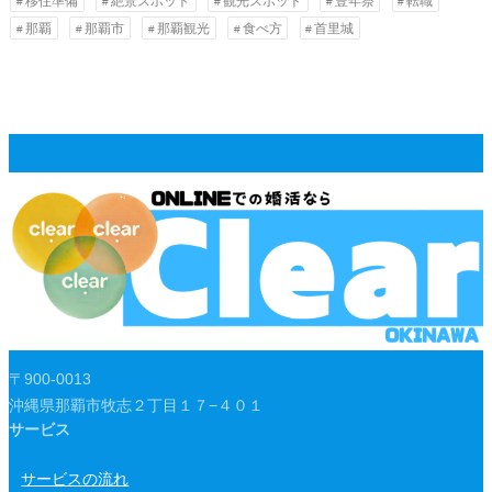
移住準備
絶景スポット
観光スポット
豊年祭
転職
那覇
那覇市
那覇観光
食べ方
首里城
〒900-0013
沖縄県那覇市牧志２丁目１７−４０１
サービス
サービスの流れ