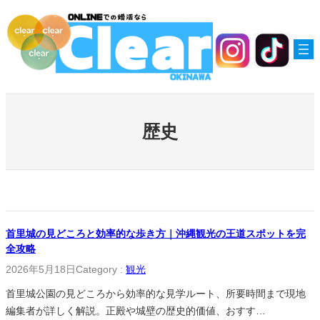
内
容
を
ス
キ
ッ
プ
歴史
首里城の見どころと効率的な歩き方｜沖縄観光の王道スポットを完
全攻略
2026年5月18日
Category :
観光
首里城公園の見どころから効率的な見学ルート、所要時間まで現地
編集者が詳しく解説。正殿や城壁の歴史的価値、おすす…