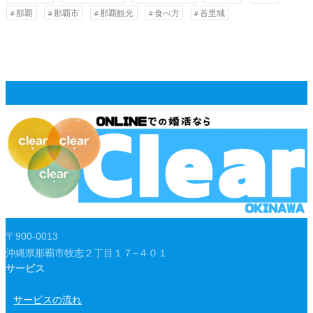
那覇
那覇市
那覇観光
食べ方
首里城
〒900-0013
沖縄県那覇市牧志２丁目１７−４０１
サービス
サービスの流れ