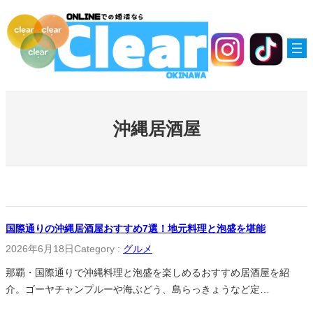
内
容
を
ス
キ
ッ
プ
沖縄居酒屋
国際通りの沖縄居酒屋おすすめ7選！地元料理と泡盛を堪能
2026年6月18日
Category :
グルメ
那覇・国際通りで沖縄料理と泡盛を楽しめるおすすめ居酒屋を紹
介。ゴーヤチャンプルーや海ぶどう、島らっきょうなど定…