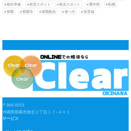
移住準備
絶景スポット
観光スポット
豊年祭
転職
那覇
那覇市
那覇観光
食べ方
首里城
〒900-0013
沖縄県那覇市牧志２丁目１７−４０１
サービス