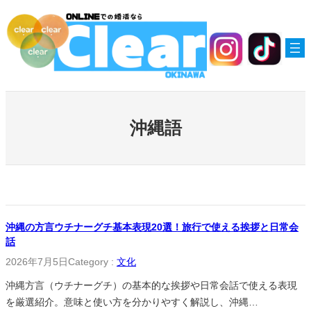
内
容
を
ス
キ
ッ
プ
沖縄語
沖縄の方言ウチナーグチ基本表現20選！旅行で使える挨拶と日常会
話
2026年7月5日
Category :
文化
沖縄方言（ウチナーグチ）の基本的な挨拶や日常会話で使える表現
を厳選紹介。意味と使い方を分かりやすく解説し、沖縄…