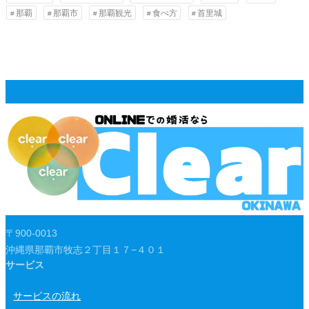
那覇
那覇市
那覇観光
食べ方
首里城
〒900-0013
沖縄県那覇市牧志２丁目１７−４０１
サービス
サービスの流れ