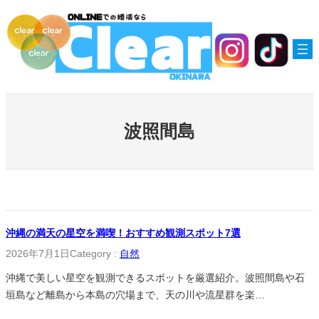
内
容
を
ス
キ
ッ
プ
波照間島
沖縄の満天の星空を満喫！おすすめ観測スポット7選
2026年7月1日
Category :
自然
沖縄で美しい星空を観測できるスポットを厳選紹介。波照間島や石
垣島など離島から本島の穴場まで、天の川や流星群を楽…